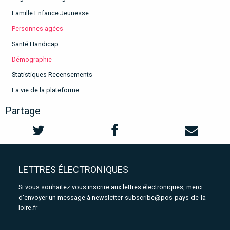
Famille Enfance Jeunesse
Personnes agées
Santé Handicap
Démographie
Statistiques Recensements
La vie de la plateforme
Partage
LETTRES ÉLECTRONIQUES
Si vous souhaitez vous inscrire aux lettres électroniques, merci
d'envoyer un message à
newsletter-subscribe@pos-pays-de-la-
loire.fr