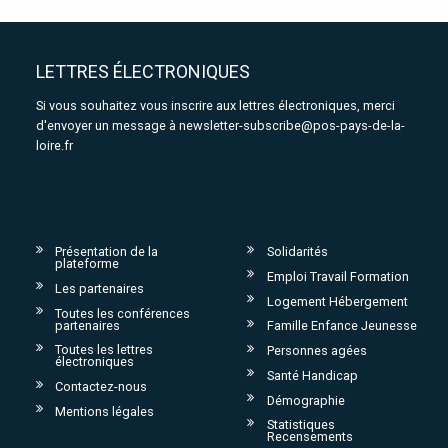
LETTRES ÉLECTRONIQUES
Si vous souhaitez vous inscrire aux lettres électroniques, merci
d'envoyer un message à
newsletter-subscribe@pos-pays-de-la-
loire.fr
Présentation de la
Solidarités
plateforme
Emploi Travail Formation
Les partenaires
Logement Hébergement
Toutes les conférences
partenaires
Famille Enfance Jeunesse
Toutes les lettres
Personnes agées
électroniques
Santé Handicap
Contactez-nous
Démographie
Mentions légales
Statistiques
Recensements