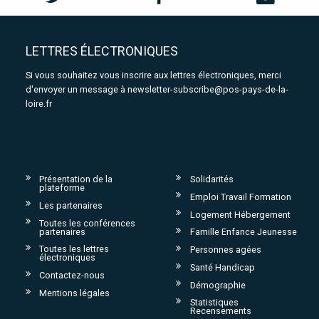
LETTRES ÉLECTRONIQUES
Si vous souhaitez vous inscrire aux lettres électroniques, merci
d'envoyer un message à
newsletter-subscribe@pos-pays-de-la-
loire.fr
Présentation de la
Solidarités
plateforme
Emploi Travail Formation
Les partenaires
Logement Hébergement
Toutes les conférences
partenaires
Famille Enfance Jeunesse
Toutes les lettres
Personnes agées
électroniques
Santé Handicap
Contactez-nous
Démographie
Mentions légales
Statistiques
Recensements