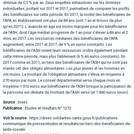
diminue de 0,5 % par an. Deux enquêtes exhaustives sur les données
individuelles, portant sur 2011 et 2017, permettent de comparer les profils
des bénéficiaires sur cette période. En 2017, la moitié des bénéficiaires de
l’APA en établissement ont plus de 89 ans (soit 1 an et 8 mois de plus
qu’en 2011). L’avancée en âge est moins marquée pour les bénéficiaires
de l’ASH, dont l’âge médian progresse de 1 an pour s’élever à 84 ans et 2
mois en 2017. Les ressources médianes des bénéficiaires de l’APA
augmentent, entre 2011 et 2017, de 9 % en euros constants. Les
bénéficiaires de l’ASH voient leurs ressources croître également pendant
cette même période, mais plus faiblement (6 % en euros constants). En
2017 comme en 2011, un tiers des bénéficiaires de l’ASH qui ne sont pas
mariés ont des obligés alimentaires. Les plus jeunes et les hommes en
ont moins. Le montant de l’obligation alimentaire s’élève en moyenne à
270 euros par mois. Le conseil départemental verse chaque mois en
moyenne 1 010 euros aux bénéficiaires de l’ASH lorsque la participation de
la personne est déduite du montant de l’ASH versé (et 1 840 euros sinon).
Source
: Drees
Publication
: Études et résultats N° 1272
Voir la source
:
https://drees.solidarites-sante.gouv.fr/publications-
communique-de-presse/etudes-et-resultats/un-tiers-des-beneficiaires-de-
laide-sociale