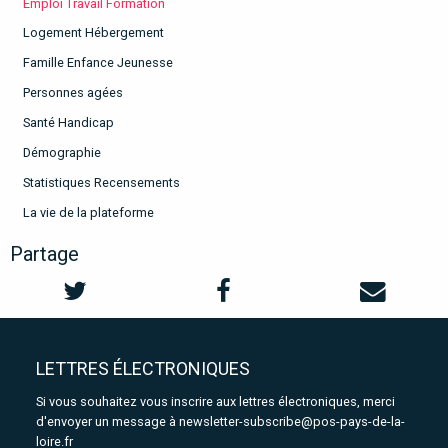
Emploi Travail Formation
Logement Hébergement
Famille Enfance Jeunesse
Personnes agées
Santé Handicap
Démographie
Statistiques Recensements
La vie de la plateforme
Partage
LETTRES ÉLECTRONIQUES
Si vous souhaitez vous inscrire aux lettres électroniques, merci
d'envoyer un message à
newsletter-subscribe@pos-pays-de-la-
loire.fr