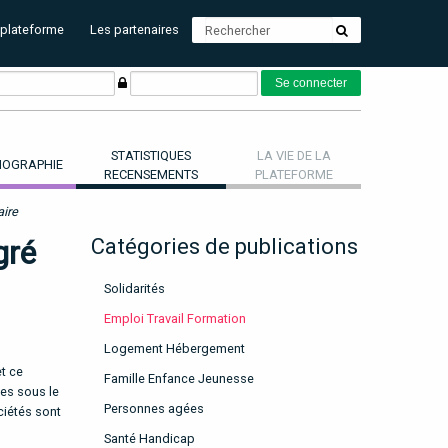
 plateforme
Les partenaires
STATISTIQUES
LA VIE DE LA
OGRAPHIE
RECENSEMENTS
PLATEFORME
aire
gré
Catégories de publications
Solidarités
Emploi Travail Formation
Logement Hébergement
et ce
Famille Enfance Jeunesse
les sous le
Personnes agées
ciétés sont
Santé Handicap