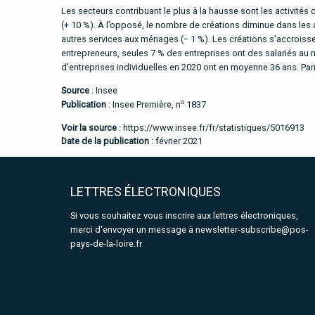
Les secteurs contribuant le plus à la hausse sont les activités
(+ 10 %). À l’opposé, le nombre de créations diminue dans les ac
autres services aux ménages (− 1 %). Les créations s’accroisse
entrepreneurs, seules 7 % des entreprises ont des salariés au 
d’entreprises individuelles en 2020 ont en moyenne 36 ans. Par
Source
:
Insee
o
Publication
: Insee Première, n
1837
Voir la source
:
https://www.insee.fr/fr/statistiques/5016913
Date de la publication
: février 2021
LETTRES ÉLECTRONIQUES
Si vous souhaitez vous inscrire aux lettres électroniques,
merci d'envoyer un message à
newsletter-subscribe@pos-
pays-de-la-loire.fr