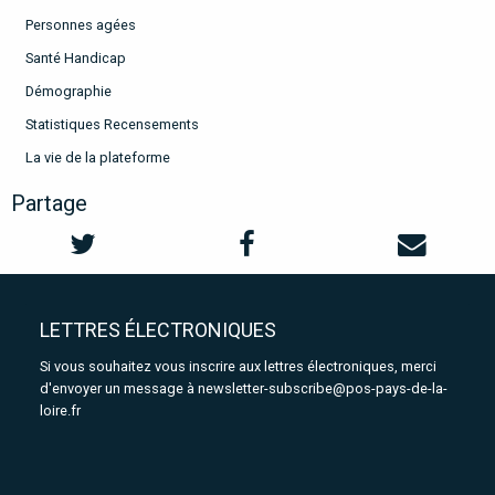
Personnes agées
Santé Handicap
Démographie
Statistiques Recensements
La vie de la plateforme
Partage
LETTRES ÉLECTRONIQUES
Si vous souhaitez vous inscrire aux lettres électroniques, merci
d'envoyer un message à
newsletter-subscribe@pos-pays-de-la-
loire.fr