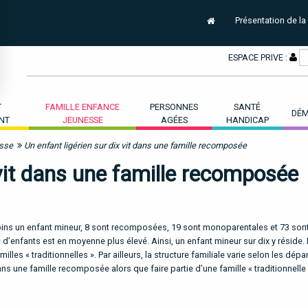
Présentation de la
ESPACE PRIVE :
T
FAMILLE ENFANCE
PERSONNES
SANTÉ
DÉM
NT
JEUNESSE
AGÉES
HANDICAP
esse
Un enfant ligérien sur dix vit dans une famille recomposée
 vit dans une famille recomposée
 moins un enfant mineur, 8 sont recomposées, 19 sont monoparentales et 73 sont
 d’enfants est en moyenne plus élevé. Ainsi, un enfant mineur sur dix y réside.
les « traditionnelles ». Par ailleurs, la structure familiale varie selon les dépa
s une famille recomposée alors que faire partie d’une famille « traditionnelle 