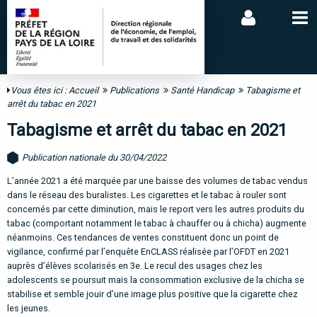
Vous êtes ici :
Accueil
Publications
Santé Handicap
Tabagisme et
arrêt du tabac en 2021
Tabagisme et arrêt du tabac en 2021
Publication nationale du 30/04/2022
L’année 2021 a été marquée par une baisse
des volumes de tabac vendus
dans le réseau
des
buralistes. Les cigarettes et le tabac
à rouler sont
concernés par cette diminu
tion, mais le report vers les autres produits
du
tabac (comportant notamment le tabac à
chauffer ou à chicha) augmente
néanmoins.
Ces tendances de ventes constituent donc
un point de
vigilance, confirmé par l’enquête
EnCLASS réalisée par l’OFDT en 2021
auprès
d’élèves scolarisés en 3
e
. Le recul des usages
chez
les
adolescents
se
poursuit
mais
la
consommation exclusive de la chicha se
stabi
lise et semble jouir d’une image plus positive
que la cigarette chez
les jeunes.