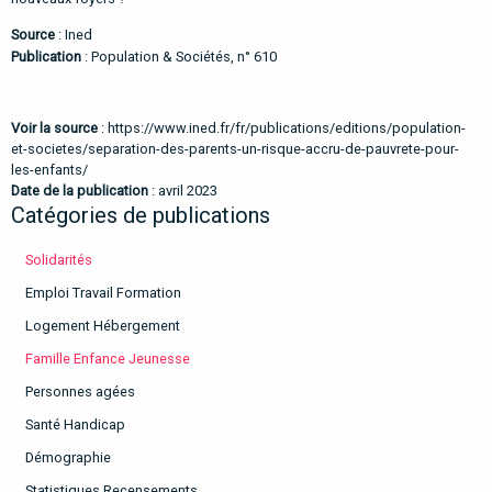
Source
: Ined
Publication
:
Population
&
S
ociétés, n° 610
Voir la source
:
https://www.ined.fr/fr/publications/editions/population-
et-societes/separation-des-parents-un-risque-accru-de-pauvrete-pour-
les-enfants/
Date de la publication
: avril 2023
Catégories de publications
Solidarités
Emploi Travail Formation
Logement Hébergement
Famille Enfance Jeunesse
Personnes agées
Santé Handicap
Démographie
Statistiques Recensements