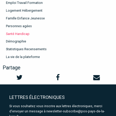
Emploi Travail Formation
Logement Hébergement
Famille Enfance Jeunesse
Personnes agées
Santé Handicap
Démographie
Statistiques Recensements
La vie de la plateforme
Partage
LETTRES ÉLECTRONIQUES
Si vous souhaitez vous inscrire aux lettres électroniques, merci
d'envoyer un message à
newsletter-subscribe@pos-pays-de-la-