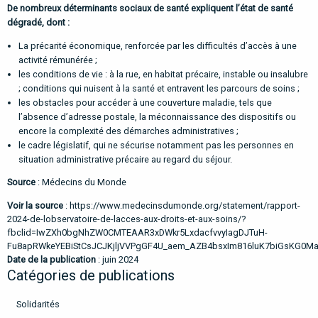
De nombreux déterminants sociaux de santé expliquent l’état de santé
dégradé, dont :
La précarité économique, renforcée par les difficultés d’accès à une
activité rémunérée ;
les conditions de vie : à la rue, en habitat précaire, instable ou insalubre
; conditions qui nuisent à la santé et entravent les parcours de soins ;
les obstacles pour accéder à une couverture maladie, tels que
l’absence d’adresse postale, la méconnaissance des dispositifs ou
encore la complexité des démarches administratives ;
le cadre législatif, qui ne sécurise notamment pas les personnes en
situation administrative précaire au regard du séjour.
Source
: Médecins du Monde
Voir la source
:
https://www.medecinsdumonde.org/statement/rapport-
2024-de-lobservatoire-de-lacces-aux-droits-et-aux-soins/?
fbclid=IwZXh0bgNhZW0CMTEAAR3xDWkr5LxdacfvvyIagDJTuH-
Fu8apRWkeYEBiStCsJCJKjljVVPgGF4U_aem_AZB4bsxIm816luK7biGsKG0Ma
Date de la publication
: juin 2024
Catégories de publications
Solidarités