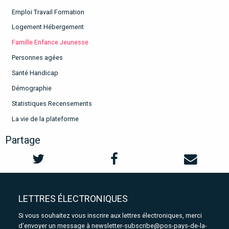
Emploi Travail Formation
Logement Hébergement
Famille Enfance Jeunesse
Personnes agées
Santé Handicap
Démographie
Statistiques Recensements
La vie de la plateforme
Partage
LETTRES ÉLECTRONIQUES
Si vous souhaitez vous inscrire aux lettres électroniques, merci
d'envoyer un message à
newsletter-subscribe@pos-pays-de-la-