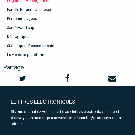
Logement Hébergement
Famille Enfance Jeunesse
Personnes agées
Santé Handicap
Démographie
Statistiques Recensements
La vie de la plateforme
Partage
LETTRES ÉLECTRONIQUES
Si vous souhaitez vous inscrire aux lettres électroniques, merci
d'envoyer un message à
newsletter-subscribe@pos-pays-de-la-
loire.fr