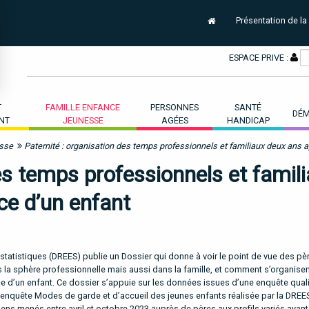
Présentation de la
ESPACE PRIVE :
T
FAMILLE ENFANCE
PERSONNES
SANTÉ
DÉM
NT
JEUNESSE
AGÉES
HANDICAP
esse
Paternité : organisation des temps professionnels et familiaux deux ans 
es temps professionnels et famil
ce d’un enfant
 statistiques (DREES) publie un Dossier qui donne à voir le point de vue des pèr
s la sphère professionnelle mais aussi dans la famille, et comment s’organisen
ce d’un enfant. Ce dossier s’appuie sur les données issues d’une enquête quali
enquête Modes de garde et d’accueil des jeunes enfants réalisée par la DREE
ens menés entre avril et octobre 2023 auprès de pères aux profils variés ayant