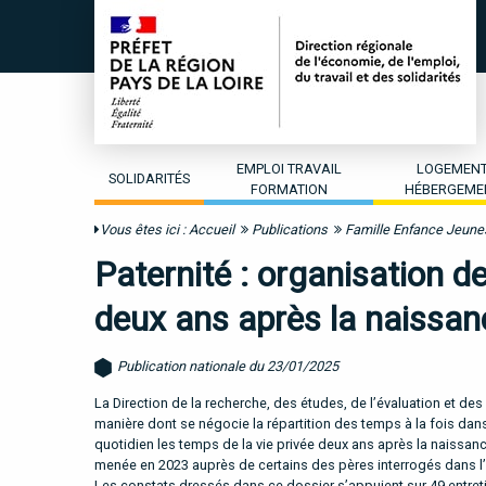
EMPLOI TRAVAIL
LOGEMEN
SOLIDARITÉS
FORMATION
HÉBERGEME
Vous êtes ici :
Accueil
Publications
Famille Enfance Jeun
Paternité : organisation d
deux ans après la naissan
Publication nationale du 23/01/2025
La Direction de la recherche, des études, de l’évaluation et des
manière dont se négocie la répartition des temps à la fois dan
quotidien les temps de la vie privée deux ans après la naissan
menée en 2023 auprès de certains des pères interrogés dans l’
Les constats dressés dans ce dossier s’appuient sur 49 entreti