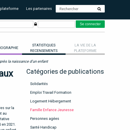
 plateforme
Les partenaires
STATISTIQUES
LA VIE DE LA
OGRAPHIE
RECENSEMENTS
PLATEFORME
après la naissance d’un enfant
iaux
Catégories de publications
Solidarités
Emploi Travail Formation
Logement Hébergement
es sur la
Famille Enfance Jeunesse
t au
Personnes agées
tative
S en 2021.
Santé Handicap
 un enfant