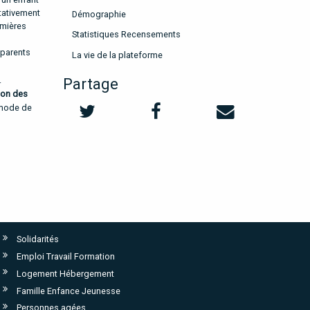
itativement
Démographie
emières
Statistiques Recensements
 parents
La vie de la plateforme
.
Partage
tion des
 mode de
Solidarités
Emploi Travail Formation
Logement Hébergement
Famille Enfance Jeunesse
Personnes agées