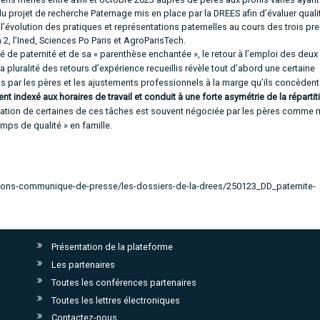
du projet de recherche Paternage mis en place par la DREES afin d’évaluer qual
r l’évolution des pratiques et représentations paternelles au cours des trois pr
 2, l’Ined, Sciences Po Paris et AgroParisTech.
 de paternité et de sa « parenthèse enchantée », le retour à l’emploi des deux
a pluralité des retours d’expérience recueillis révèle tout d’abord une certaine
us par les pères et les ajustements professionnels à la marge qu’ils concèdent
 indexé aux horaires de travail et conduit à une forte asymétrie de la réparti
sation de certaines de ces tâches est souvent négociée par les pères comme
emps de qualité » en famille.
cations-communique-de-presse/les-dossiers-de-la-drees/250123_DD_paternite-
Présentation de la plateforme
Les partenaires
Toutes les conférences partenaires
Toutes les lettres électroniques
Contactez-nous