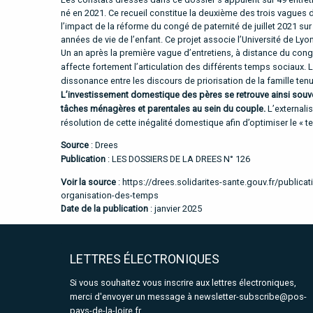
né en 2021. Ce recueil constitue la deuxième des trois vagues 
l’impact de la réforme du congé de paternité de juillet 2021 su
années de vie de l’enfant. Ce projet associe l’Université de Lyon
Un an après la première vague d’entretiens, à distance du congé
affecte fortement l’articulation des différents temps sociaux. L
dissonance entre les discours de priorisation de la famille ten
L’investissement domestique des pères se retrouve ainsi souvent
tâches ménagères et parentales au sein du couple.
L’externali
résolution de cette inégalité domestique afin d’optimiser le « t
Source
: Drees
Publication
: LES DOSSIERS DE LA DREES N° 126
Voir la source
:
https://drees.solidarites-sante.gouv.fr/publi
organisation-des-temps
Date de la publication
: janvier 2025
LETTRES ÉLECTRONIQUES
Si vous souhaitez vous inscrire aux lettres électroniques,
merci d'envoyer un message à
newsletter-subscribe@pos-
pays-de-la-loire.fr