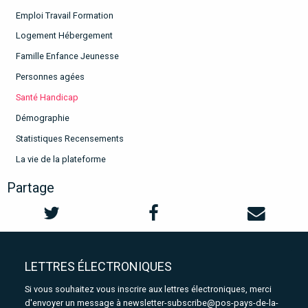
Emploi Travail Formation
Logement Hébergement
Famille Enfance Jeunesse
Personnes agées
Santé Handicap
Démographie
Statistiques Recensements
La vie de la plateforme
Partage
LETTRES ÉLECTRONIQUES
Si vous souhaitez vous inscrire aux lettres électroniques, merci
d'envoyer un message à
newsletter-subscribe@pos-pays-de-la-