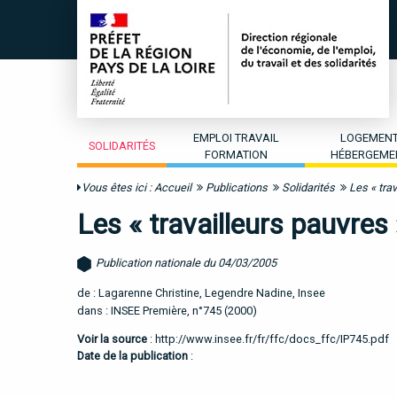
EMPLOI TRAVAIL
LOGEMEN
SOLIDARITÉS
FORMATION
HÉBERGEME
Vous êtes ici :
Accueil
Publications
Solidarités
Les « tra
Les « travailleurs pauvres 
Publication nationale du 04/03/2005
de : Lagarenne Christine, Legendre Nadine, Insee
dans : INSEE Première, n°745 (2000)
Voir la source
:
http://www.insee.fr/fr/ffc/docs_ffc/IP745.pdf
Date de la publication
: