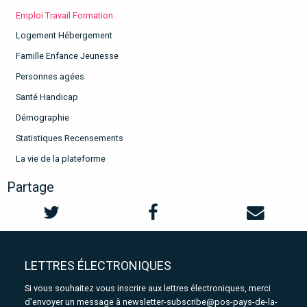
Emploi Travail Formation
Logement Hébergement
Famille Enfance Jeunesse
Personnes agées
Santé Handicap
Démographie
Statistiques Recensements
La vie de la plateforme
Partage
LETTRES ÉLECTRONIQUES
Si vous souhaitez vous inscrire aux lettres électroniques, merci
d'envoyer un message à
newsletter-subscribe@pos-pays-de-la-