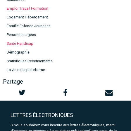
Emploi Travail Formation
Logement Hébergement
Famille Enfance Jeunesse
Personnes agées
Santé Handicap
Démographie
Statistiques Recensements
La vie de la plateforme
Partage
LETTRES ÉLECTRONIQUES
Si vous souhaitez vous inscrire aux lettres électroniques, merci
d'envoyer un message à
newsletter-subscribe@pos-pays-de-la-