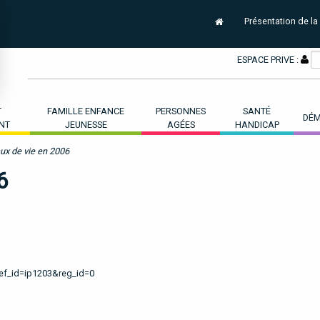
Présentation de la
ESPACE PRIVE :
T
FAMILLE ENFANCE
PERSONNES
SANTÉ
DÉM
NT
JEUNESSE
AGÉES
HANDICAP
ux de vie en 2006
6
ref_id=ip1203&reg_id=0