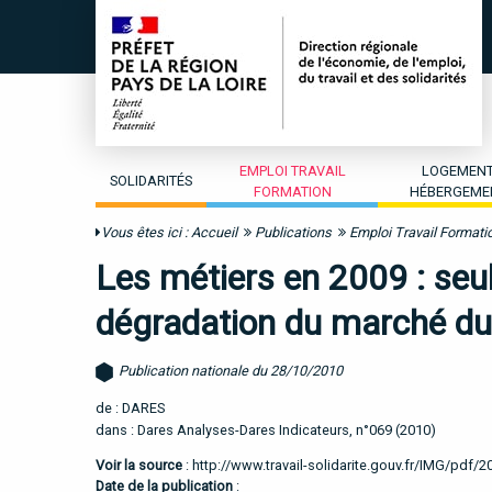
EMPLOI TRAVAIL
LOGEMEN
SOLIDARITÉS
FORMATION
HÉBERGEME
Vous êtes ici :
Accueil
Publications
Emploi Travail Formati
Les métiers en 2009 : seul
dégradation du marché du 
Publication nationale du 28/10/2010
de : DARES
dans : Dares Analyses-Dares Indicateurs, n°069 (2010)
Voir la source
:
http://www.travail-solidarite.gouv.fr/IMG/pdf/
Date de la publication
: