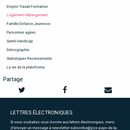
Emploi Travail Formation
Logement Hébergement
Famille Enfance Jeunesse
Personnes agées
Santé Handicap
Démographie
Statistiques Recensements
La vie de la plateforme
Partage
LETTRES ÉLECTRONIQUES
Si vous souhaitez vous inscrire aux lettres électroniques, merci
d'envoyer un message à
newsletter-subscribe@pos-pays-de-la-