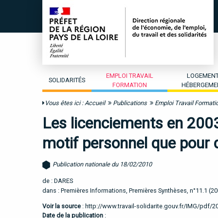
EMPLOI TRAVAIL
LOGEMEN
SOLIDARITÉS
FORMATION
HÉBERGEME
Vous êtes ici :
Accueil
Publications
Emploi Travail Formati
Les licenciements en 2003
motif personnel que pour
Publication nationale du 18/02/2010
de : DARES
dans : Premières Informations, Premières Synthèses, n°11.1 (2
Voir la source
:
http://www.travail-solidarite.gouv.fr/IMG/pdf/2
Date de la publication
: