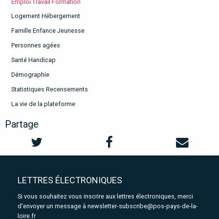
Emploi Travail Formation
Logement Hébergement
Famille Enfance Jeunesse
Personnes agées
Santé Handicap
Démographie
Statistiques Recensements
La vie de la plateforme
Partage
LETTRES ÉLECTRONIQUES
Si vous souhaitez vous inscrire aux lettres électroniques, merci
d'envoyer un message à
newsletter-subscribe@pos-pays-de-la-
loire.fr