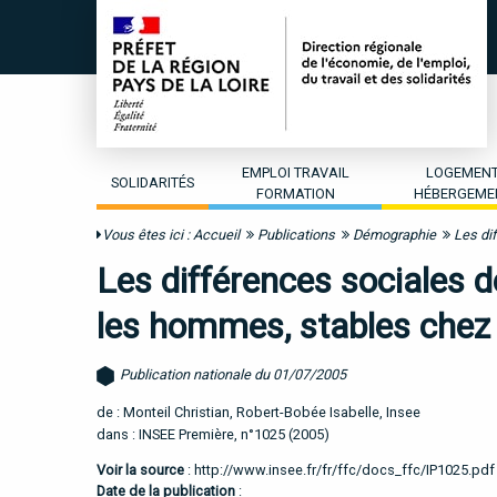
EMPLOI TRAVAIL
LOGEMEN
SOLIDARITÉS
FORMATION
HÉBERGEME
Vous êtes ici :
Accueil
Publications
Démographie
Les di
Les différences sociales 
les hommes, stables chez
Publication nationale du 01/07/2005
de : Monteil Christian, Robert-Bobée Isabelle, Insee
dans : INSEE Première, n°1025 (2005)
Voir la source
:
http://www.insee.fr/fr/ffc/docs_ffc/IP1025.pdf
Date de la publication
: