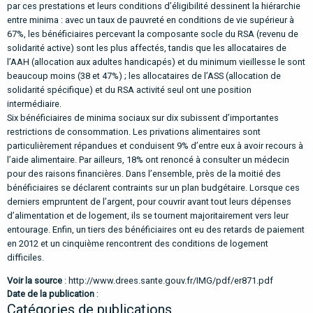
par ces prestations et leurs conditions d’éligibilité dessinent la hiérarchie
entre minima : avec un taux de pauvreté en conditions de vie supérieur à
67%, les bénéficiaires percevant la composante socle du RSA (revenu de
solidarité active) sont les plus affectés, tandis que les allocataires de
l’AAH (allocation aux adultes handicapés) et du minimum vieillesse le sont
beaucoup moins (38 et 47%) ; les allocataires de l’ASS (allocation de
solidarité spécifique) et du RSA activité seul ont une position
intermédiaire.
Six bénéficiaires de minima sociaux sur dix subissent d’importantes
restrictions de consommation. Les privations alimentaires sont
particulièrement répandues et conduisent 9% d’entre eux à avoir recours à
l’aide alimentaire. Par ailleurs, 18% ont renoncé à consulter un médecin
pour des raisons financières. Dans l’ensemble, près de la moitié des
bénéficiaires se déclarent contraints sur un plan budgétaire. Lorsque ces
derniers empruntent de l’argent, pour couvrir avant tout leurs dépenses
d’alimentation et de logement, ils se tournent majoritairement vers leur
entourage. Enfin, un tiers des bénéficiaires ont eu des retards de paiement
en 2012 et un cinquième rencontrent des conditions de logement
difficiles.
Voir la source
:
http://www.drees.sante.gouv.fr/IMG/pdf/er871.pdf
Date de la publication
:
Catégories de publications