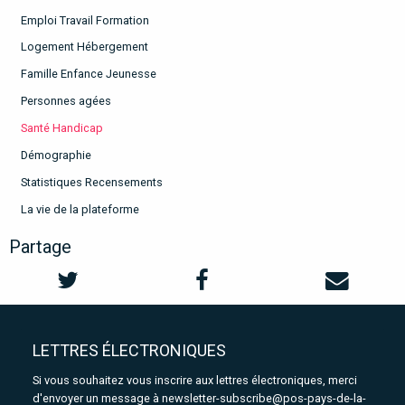
Emploi Travail Formation
Logement Hébergement
Famille Enfance Jeunesse
Personnes agées
Santé Handicap
Démographie
Statistiques Recensements
La vie de la plateforme
Partage
LETTRES ÉLECTRONIQUES
Si vous souhaitez vous inscrire aux lettres électroniques, merci
d'envoyer un message à
newsletter-subscribe@pos-pays-de-la-