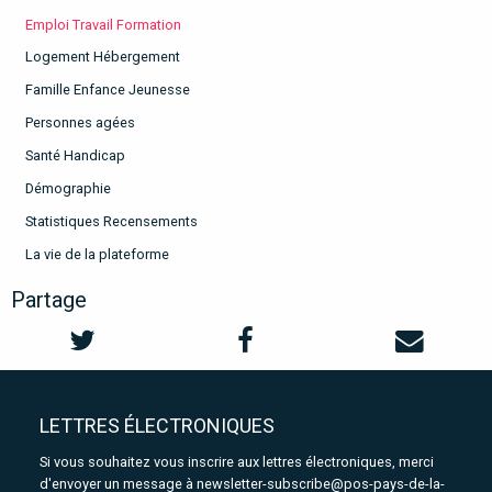
Emploi Travail Formation
Logement Hébergement
Famille Enfance Jeunesse
Personnes agées
Santé Handicap
Démographie
Statistiques Recensements
La vie de la plateforme
Partage
LETTRES ÉLECTRONIQUES
Si vous souhaitez vous inscrire aux lettres électroniques, merci
d'envoyer un message à
newsletter-subscribe@pos-pays-de-la-