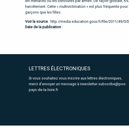
les menaces ou les blessures par armes. De façon globale, 6% 
harcèlement. Cette « multivictimation » est plus fréquente pour
garçons que les filles.
Voir la source
:
http://media.education.gouv.fr/file/2011/49/0
Date de la publication
:
LETTRES ÉLECTRONIQUES
Si vous souhaitez vous inscrire aux lettres électroniques,
merci d'envoyer un message à
newsletter-subscribe@pos-
pays-de-la-loire.fr