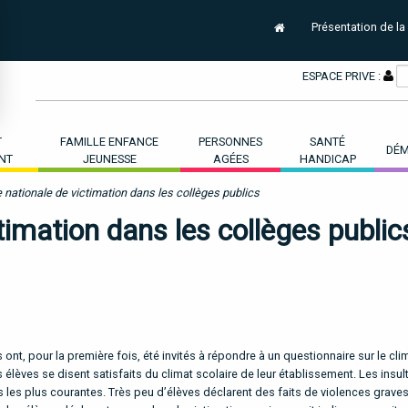
Présentation de la
ESPACE PRIVE :
T
FAMILLE ENFANCE
PERSONNES
SANTÉ
DÉM
NT
JEUNESSE
AGÉES
HANDICAP
 nationale de victimation dans les collèges publics
timation dans les collèges public
nt, pour la première fois, été invités à répondre à un questionnaire sur le cli
s élèves se disent satisfaits du climat scolaire de leur établissement. Les insult
es les plus courantes. Très peu d’élèves déclarent des faits de violences graves