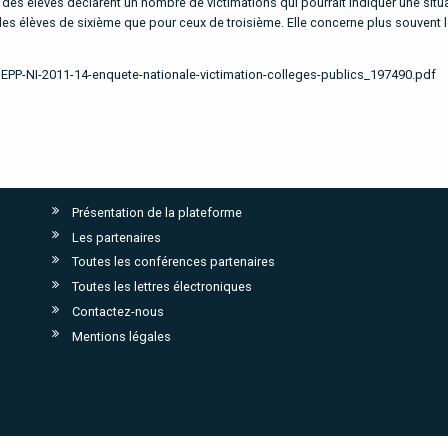
des élèves déclarent un nombre de victimations qui pourrait indiquer une situ
 les élèves de sixième que pour ceux de troisième. Elle concerne plus souvent 
/DEPP-NI-2011-14-enquete-nationale-victimation-colleges-publics_197490.pdf
Présentation de la plateforme
Les partenaires
Toutes les conférences partenaires
Toutes les lettres électroniques
Contactez-nous
Mentions légales