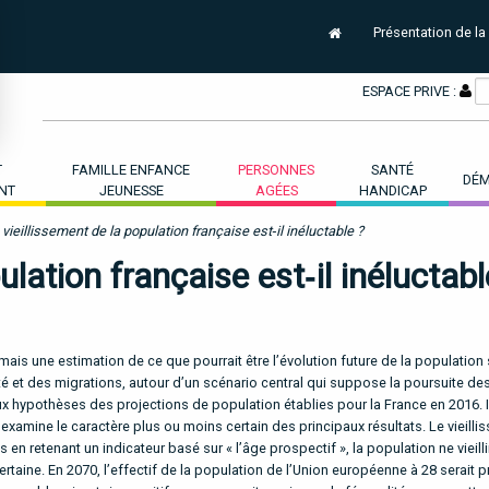
Présentation de la
ESPACE PRIVE :
T
FAMILLE ENFANCE
PERSONNES
SANTÉ
DÉM
NT
JEUNESSE
AGÉES
HANDICAP
 vieillissement de la population française est‑il inéluctable ?
ulation française est‑il inéluctabl
mais une estimation de ce que pourrait être l’évolution future de la population
té et des migrations, autour d’un scénario central qui suppose la poursuite de
 hypothèses des projections de population établies pour la France en 2016. Il
s examine le caractère plus ou moins certain des principaux résultats. Le vieill
 en retenant un indicateur basé sur « l’âge prospectif », la population ne vieilli
certaine. En 2070, l’effectif de la population de l’Union européenne à 28 serait 