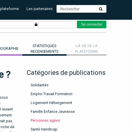
 plateforme
Les partenaires
STATISTIQUES
LA VIE DE LA
OGRAPHIE
RECENSEMENTS
PLATEFORME
e ?
Catégories de publications
Solidarités
Emploi Travail Formation
 sous
Logement Hébergement
s
 revient
Famille Enfance Jeunesse
issement
Personnes agées
rait pas.
proche de
Santé Handicap