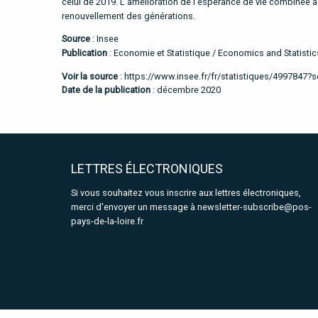
celui de 2019. L’amélioration de l’espérance de vie combinée à
renouvellement des générations.
Source
: Insee
Publication
: Economie et Statistique / Economics and Statistic
Voir la source
:
https://www.insee.fr/fr/statistiques/4997847
Date de la publication
: décembre 2020
LETTRES ÉLECTRONIQUES
Si vous souhaitez vous inscrire aux lettres électroniques,
merci d'envoyer un message à
newsletter-subscribe@pos-
pays-de-la-loire.fr