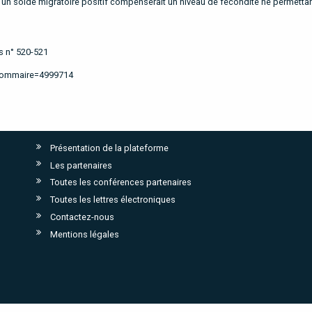
 un solde migratoire positif compenserait un niveau de fécondité ne permettan
s n° 520-521
?sommaire=4999714
Présentation de la plateforme
Les partenaires
Toutes les conférences partenaires
Toutes les lettres électroniques
Contactez-nous
Mentions légales