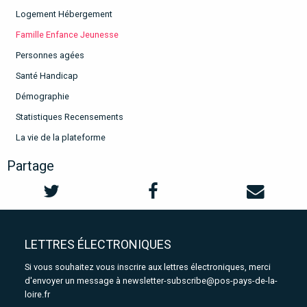
Logement Hébergement
Famille Enfance Jeunesse
Personnes agées
Santé Handicap
Démographie
Statistiques Recensements
La vie de la plateforme
Partage
LETTRES ÉLECTRONIQUES
Si vous souhaitez vous inscrire aux lettres électroniques, merci
d'envoyer un message à
newsletter-subscribe@pos-pays-de-la-
loire.fr