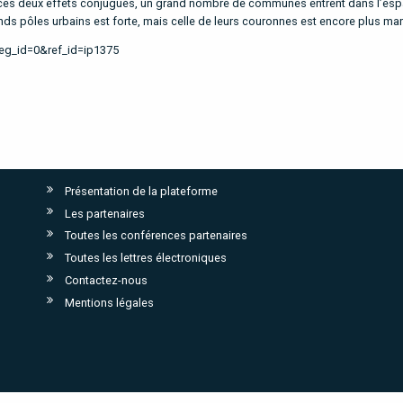
e ces deux effets conjugués, un grand nombre de communes entrent dans l’es
nds pôles urbains est forte, mais celle de leurs couronnes est encore plus ma
reg_id=0&ref_id=ip1375
Présentation de la plateforme
Les partenaires
Toutes les conférences partenaires
Toutes les lettres électroniques
Contactez-nous
Mentions légales