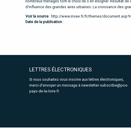
nombreux ménages font le choix de s’en éloigner. Résultat d
d’influence des grandes aires urbaines. La croissance des gra
Voir la source
:
http://www.insee.fr/fr/themes/document.asp?
Date de la publication
:
LETTRES ÉLECTRONIQUES
Si vous souhaitez vous inscrire aux lettres électroniques,
merci d'envoyer un message à
newsletter-subscribe@pos-
pays-de-la-loire.fr