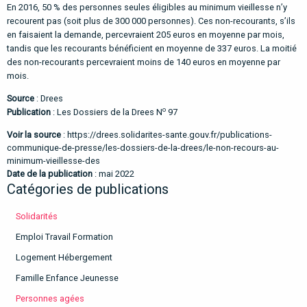
En 2016, 50 % des personnes seules éligibles au minimum vieillesse n’y
recourent pas (soit plus de 300 000
personnes). Ces non-recourants, s’ils
en faisaient la demande, percevraient 205 euros en moyenne par mois
,
tandis
que les recourants bénéficient en moyenne de 337 euros. La moitié
des non-recourants percevraient moins de 140 euros en
moyenne par
mois.
Source
: Drees
o
Publication
:
Les Dossiers de la Drees
N
97
Voir la source
:
https://drees.solidarites-sante.gouv.fr/publications-
communique-de-presse/les-dossiers-de-la-drees/le-non-recours-au-
minimum-vieillesse-des
Date de la publication
: mai 2022
Catégories de publications
Solidarités
Emploi Travail Formation
Logement Hébergement
Famille Enfance Jeunesse
Personnes agées