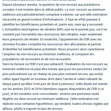
Depuis plusieurs années, la question du non-recours aux prestations
sociales s’est insérée dans le débat public. Le non-
recours au minimum
vieillesse est particulièrement complexe à estimer, car une telle estimation
nécessite un grand nombre
d’informations ; il faut en effet parvenir à
identifier les bénéficiaires potentiels et, parmi eux, ceux qui y recourent.
L’échantillon
interrégimes de retraités (EIR) seul ne le permet pas, car il ne
contient pas l’ensemble des ressources des retraités, mais
seulement
leurs pensions de retraite. En revanche, l’appariement de l’EIR avec les
données fiscales complète les ressources
des allocataires et permet
d’identifier les bénéficiaires potentiels. Nous pouvons ainsi caractériser
l’ampleur du non-recours
au minimum vieillesse, et comparer les
populations de recourants et de non-recourants.
Dans la mesure où l’EIR n’est pas exhaustif
, l’évaluation du non-recours au
minimum vieillesse ne peut être menée que pour
les personnes seules (et
plus précisément sur un champ un peu plus restreint encore, qui exclut
celles ayant liquidé un
nouveau droit dans l’année et celles relevant du
Saspa parce qu’elles n’ont pas de droit à pension). Cette étude est menée
sur les années 2012 et 2016 (dernières vagues disponibles de l’EIR à ce
jour), et les résultats sont concordants : environ une
personne seule
éligible sur deux recourt au minimum vieillesse. Cette estimation est
réalisée sous certaines hypothèses, qui
tendent, toutes choses égales par
ailleurs, plutôt à majorer le taux de recours.