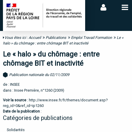
Vous êtes ici :
Accueil
Publications
Emploi Travail Formation
Le «
halo » du chômage : entre chômage BIT et inactivité
Le « halo » du chômage : entre
chômage BIT et inactivité
Publication nationale du 02/11/2009
de : INSEE
dans : Insee Première, n°1260 (2009)
Voir la source
:
http://www.insee.fr/fr/themes/document.asp?
reg_id=0&ref_id=ip1260
Date de la publication
:
Catégories de publications
Solidarités