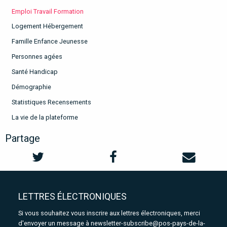
Emploi Travail Formation
Logement Hébergement
Famille Enfance Jeunesse
Personnes agées
Santé Handicap
Démographie
Statistiques Recensements
La vie de la plateforme
Partage
LETTRES ÉLECTRONIQUES
Si vous souhaitez vous inscrire aux lettres électroniques, merci
d'envoyer un message à
newsletter-subscribe@pos-pays-de-la-