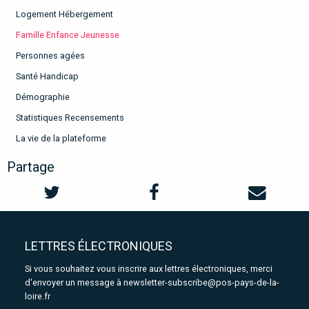
Logement Hébergement
Famille Enfance Jeunesse
Personnes agées
Santé Handicap
Démographie
Statistiques Recensements
La vie de la plateforme
Partage
LETTRES ÉLECTRONIQUES
Si vous souhaitez vous inscrire aux lettres électroniques, merci
d'envoyer un message à
newsletter-subscribe@pos-pays-de-la-
loire.fr