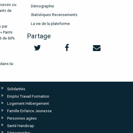
sources ou
Démographie
ants de
Statistiques Recensements
La vie de la plateforme
s par
 « Parmi
Partage
té de 60%
dans-la-
Solidarités
Emploi Travail Formation
Logement Hébergement
Famille Enfance Jeunesse
Personnes agées
Santé Handicap
Démographie