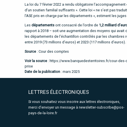
La loi du 7 février 2022 a rendu obligatoire l’accompagnement 
d’un soutien familial suffisants ». Cette loi « ne s’est pas tra
l’ASE pris en charge par les départements », estiment les juge
Les
départements
ont consacré de l’ordre de
1,2 milliard d’eur
rapport à 2018 – soit une augmentation des moyens qui avait dém
les départements de l’échantillon contrôlés par les chambr
entre 2019 (73 millions d’euros) et 2023 (117 millions d’euros). 
Source
: Cour des comptes
Voir la source
:
https://www.banquedesterritoires.fr/cour-des-
prise
Date de la publication
: mars 2025
LETTRES ÉLECTRONIQUES
Si vous souhaitez vous inscrire aux lettres électroniques,
merci d'envoyer un message à
newsletter-subscribe@pos-
pays-de-la-loire.fr