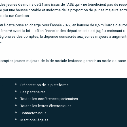
des jeunes de moins de 21 ans issus de l’ASE qui « ne bénéficient pas de res
duite par une hausse notable et uniforme de la proportion de jeunes majeurs sort
s de la rue Cambon.
os
à cette prise en charge pour l’année 2022, en hausse de 0,5 milliards d’euro
arré avant la loi. L’effort financier des départements est jugé « croissant » :
es régionales des comptes, la dépense consacrée aux jeunes majeurs a augmen
»
comptes-jeunes-majeurs-de-laide-sociale-lenfance-garantir-un-socle-de-base-
Présentation de la plateforme
Les partenaires
Toutes les conférences partenaires
Toutes les lettres électroniques
Contactez-nous
Mentions légales