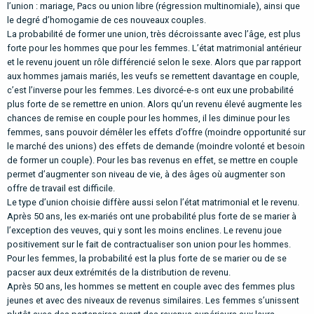
l’union : mariage, Pacs ou union libre (régression multinomiale), ainsi que
le degré d’homogamie de ces nouveaux couples.
La probabilité de former une union, très décroissante avec l’âge, est plus
forte pour les hommes que pour les femmes. L’état matrimonial antérieur
et le revenu jouent un rôle différencié selon le sexe. Alors que par rapport
aux hommes jamais mariés, les veufs se remettent davantage en couple,
c’est l’inverse pour les femmes. Les divorcé-e-s ont eux une probabilité
plus forte de se remettre en union. Alors qu’un revenu élevé augmente les
chances de remise en couple pour les hommes, il les diminue pour les
femmes, sans pouvoir démêler les effets d’offre (moindre opportunité sur
le marché des unions) des effets de demande (moindre volonté et besoin
de former un couple). Pour les bas revenus en effet, se mettre en couple
permet d’augmenter son niveau de vie, à des âges où augmenter son
offre de travail est difficile.
Le type d’union choisie diffère aussi selon l’état matrimonial et le revenu.
Après 50 ans, les ex-mariés ont une probabilité plus forte de se marier à
l’exception des veuves, qui y sont les moins enclines. Le revenu joue
positivement sur le fait de contractualiser son union pour les hommes.
Pour les femmes, la probabilité est la plus forte de se marier ou de se
pacser aux deux extrémités de la distribution de revenu.
Après 50 ans, les hommes se mettent en couple avec des femmes plus
jeunes et avec des niveaux de revenus similaires. Les femmes s’unissent