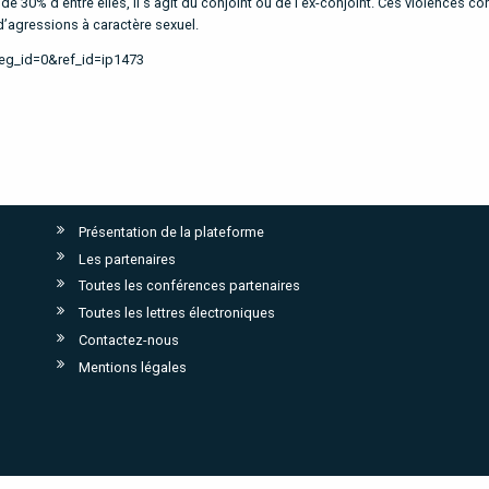
 30% d’entre elles, il s’agit du conjoint ou de l’ex-conjoint. Ces violences co
t d’agressions à caractère sexuel.
reg_id=0&ref_id=ip1473
Présentation de la plateforme
Les partenaires
Toutes les conférences partenaires
Toutes les lettres électroniques
Contactez-nous
Mentions légales