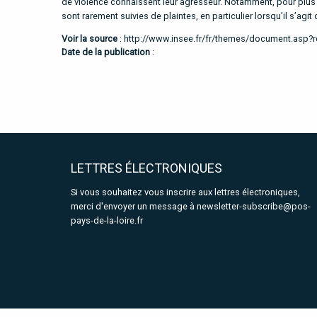
de violence connaissent leur agresseur. Notamment, pour plus de
sont rarement suivies de plaintes, en particulier lorsqu’il s’agi
Voir la source
:
http://www.insee.fr/fr/themes/document.asp?
Date de la publication
:
LETTRES ÉLECTRONIQUES
Si vous souhaitez vous inscrire aux lettres électroniques,
merci d'envoyer un message à
newsletter-subscribe@pos-
pays-de-la-loire.fr