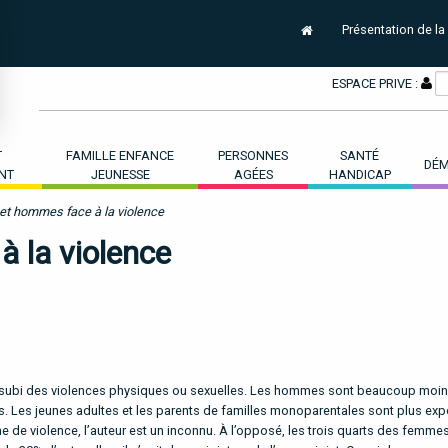
Présentation de la
ESPACE PRIVE :
T
FAMILLE ENFANCE
PERSONNES
SANTÉ
DÉM
NT
JEUNESSE
AGÉES
HANDICAP
t hommes face à la violence
 la violence
nt subi des violences physiques ou sexuelles. Les hommes sont beaucoup moi
es. Les jeunes adultes et les parents de familles monoparentales sont plus ex
 de violence, l’auteur est un inconnu. À l’opposé, les trois quarts des femme