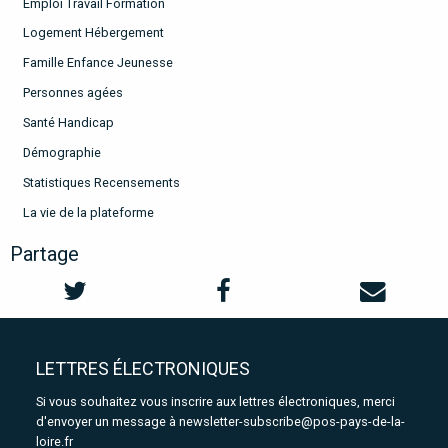
Emploi Travail Formation
Logement Hébergement
Famille Enfance Jeunesse
Personnes agées
Santé Handicap
Démographie
Statistiques Recensements
La vie de la plateforme
Partage
LETTRES ÉLECTRONIQUES
Si vous souhaitez vous inscrire aux lettres électroniques, merci
d'envoyer un message à
newsletter-subscribe@pos-pays-de-la-
loire.fr