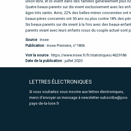
union libre, et ils vivent dans des familles généralement plus 
Quatre beaux-parents sur dix vivent exclusivement avec les enf
âges très variés. Ainsi, 22% des belles-mères concernées ont 
beaux-pères concernés ont 50 ans ou plus contre 18% des pères 
Six beaux-parents sur dix vivent à la fois avec des beaux-enfa
parents vivant avec leurs enfants issus du couple actuel sont 
Source
: Insee
Publication
: Insee Première, n°1806
Voir la source
:
https://www.insee.fr/fr/statistiques/4629186
Date de la publication
: juillet 2020
LETTRES ÉLECTRONIQUES
Si vous souhaitez vous inscrire aux lettres électroniques,
merci d'envoyer un message à
newsletter-subscribe@pos-
pays-de-la-loire.fr