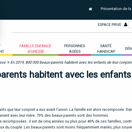
Présentation de la
ESPACE PRIVE :
T
FAMILLE ENFANCE
PERSONNES
SANTÉ
DÉM
NT
JEUNESSE
AGÉES
HANDICAP
esse
En 2019, 800 000 beaux-parents habitent avec les enfants de leur conjoin
rents habitent avec les enfants
nts que leur conjoint a eus avant l’union. La famille est alors recomposée. Da
n vivent avec leur mère. 73% des beaux-parents sont des hommes.
les recomposées : il est de cinq années ou plus pour 46% de ces familles, cont
t ceux du couple. Les beaux-parents sont moins fréquemment mariés, plus souve