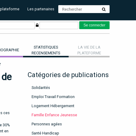
 plateforme
Les partenaires
STATISTIQUES
LA VIE DE LA
OGRAPHIE
RECENSEMENTS
PLATEFORME
t
 de
Catégories de publications
Solidarités
Emploi Travail Formation
Logement Hébergement
ns ces
Famille Enfance Jeunesse
Personnes agées
re 30%
nt en
Santé Handicap