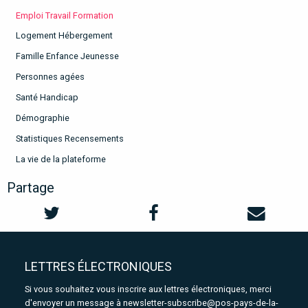
Emploi Travail Formation
Logement Hébergement
Famille Enfance Jeunesse
Personnes agées
Santé Handicap
Démographie
Statistiques Recensements
La vie de la plateforme
Partage
LETTRES ÉLECTRONIQUES
Si vous souhaitez vous inscrire aux lettres électroniques, merci
d'envoyer un message à
newsletter-subscribe@pos-pays-de-la-