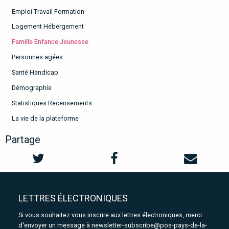
Emploi Travail Formation
Logement Hébergement
Famille Enfance Jeunesse
Personnes agées
Santé Handicap
Démographie
Statistiques Recensements
La vie de la plateforme
Partage
LETTRES ÉLECTRONIQUES
Si vous souhaitez vous inscrire aux lettres électroniques, merci
d'envoyer un message à
newsletter-subscribe@pos-pays-de-la-