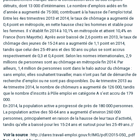
détruits, dont 13 000 d’intérimaires. Le nombre d’emplois aidés en fin
d’année a augmenté de 75 000, contribuant à la hausse de l’emploi total.
Entre les 4es trimestres 2013 et 2014, le taux de chômage a augmenté de
0,4 point en métropole, en nette hausse chez les hommes et stable pour
les femmes. Il s’établit fin 2014 à 10,1% en métropole et atteint 10,4% en
France (hors Mayotte). Après avoir baissé de 2,6 points en 2013, le taux de
chômage des jeunes de 15-24 ans a augmenté de 1,1 point en 2014,
tandis que celui des 25-49 ans et des 50 ans ou plus se sont accrus
respectivement de 0,3 et 0,4 point. Selon les normes internationales, 2,9
millions de personnes sont au chômage en métropole fin 2014. Par
ailleurs, 1,4 million de personnes sont dans le halo autour du chômage :
sans emploi, elles souhaitent travailler, mais n’ont pas fait de démarche de
recherche d’emploi ou ne sont pas disponibles. Du 4e trimestre 2013 au
4e trimestre 2014, le nombre de chômeurs a augmenté de 126 000, tandis
que le nombre d’inscrits à Pôle emploi en catégorie A s’est accru de 179
000.
En 2014, la population active a progressé de près de 180 000 personnes.
La population active des 50-64 ans a augmenté d’environ 260 000
personnes, principalement en raison de la hausse de leur taux d’activité,
tandis qu’elle a baissé pour les 15-24 ans et surtout pour les 25-49 ans.//
Voir la source
:
http://dares.travail-emploi.gouv.fr/IMG/pdf/2015-050_.pdf