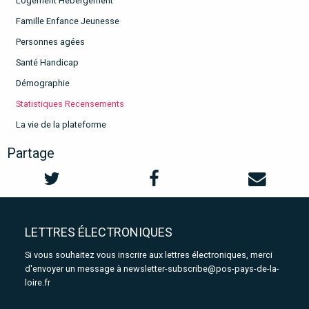
Logement Hébergement
Famille Enfance Jeunesse
Personnes agées
Santé Handicap
Démographie
Statistiques Recensements
La vie de la plateforme
Partage
LETTRES ÉLECTRONIQUES
Si vous souhaitez vous inscrire aux lettres électroniques, merci
d'envoyer un message à
newsletter-subscribe@pos-pays-de-la-
loire.fr