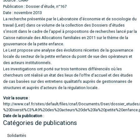
Source : CNAF
Publication : Dossier d’étude, n°167
Date : novembre 2013
La recherche présentée par le Laboratoire d’économie et de sociologie du
travail (Lest) dans ce volume de la collection des Dossiers d’études
s’inscrit dans le cadre de l’appel à propositions de recherches lancé par la
Caisse nationale des Allocations familiales en 2011 sur le thème de la
gouvernance de la petite enfance.
Le Lest propose une analyse des évolutions récentes de la gouvernance
locale du secteur de la petite enfance du point de vue des opérateurs et
des acteurs institutionnels.
Les investigations ont porté sur trois territoires différenciés où les
chercheurs ont réalisé un état des lieux de l’offre d’accueil et des études
de cas basées sur des entretiens qualitatifs auprès de gestionnaires de
structures et auprès d’acteurs de la régulation locale.
Voir la source
:
http://www.caf.fr/sites/default/files/cnaf/Documents/Dser/dossier_etud
%20Diversit%C3%A9%20des%20acteurs%20de%20la%20petite%20enfance.
Date de la publication
:
Catégories de publications
Solidarités