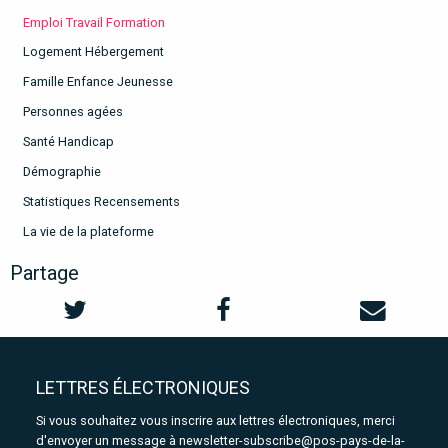
Emploi Travail Formation
Logement Hébergement
Famille Enfance Jeunesse
Personnes agées
Santé Handicap
Démographie
Statistiques Recensements
La vie de la plateforme
Partage
LETTRES ÉLECTRONIQUES
Si vous souhaitez vous inscrire aux lettres électroniques, merci
d'envoyer un message à
newsletter-subscribe@pos-pays-de-la-