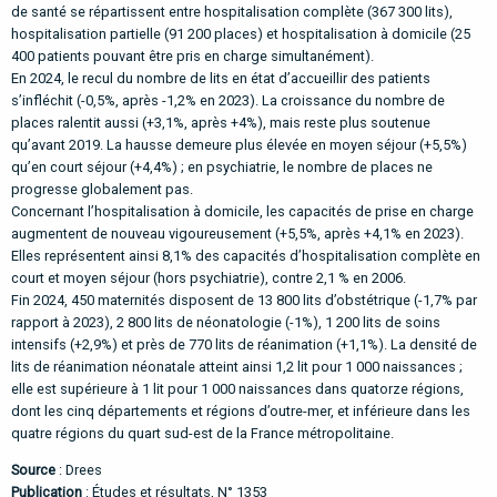
de santé se répartissent entre hospitalisation complète (367 300 lits),
hospitalisation partielle (91 200 places) et hospitalisation à domicile (25
400 patients pouvant être pris en charge simultanément).
En 2024, le recul du nombre de lits en état d’accueillir des patients
s’infléchit (-0,5%, après -1,2% en 2023). La croissance du nombre de
places ralentit aussi (+3,1%, après +4%), mais reste plus soutenue
qu’avant 2019. La hausse demeure plus élevée en moyen séjour (+5,5%)
qu’en court séjour (+4,4%) ; en psychiatrie, le nombre de places ne
progresse globalement pas.
Concernant l’hospitalisation à domicile, les capacités de prise en charge
augmentent de nouveau vigoureusement (+5,5%, après +4,1% en 2023).
Elles représentent ainsi 8,1% des capacités d’hospitalisation complète en
court et moyen séjour (hors psychiatrie), contre 2,1 % en 2006.
Fin 2024, 450 maternités disposent de 13 800 lits d’obstétrique (-1,7% par
rapport à 2023), 2 800 lits de néonatologie (-1%), 1 200 lits de soins
intensifs (+2,9%) et près de 770 lits de réanimation (+1,1%). La densité de
lits de réanimation néonatale atteint ainsi 1,2 lit pour 1 000 naissances ;
elle est supérieure à 1 lit pour 1 000 naissances dans quatorze régions,
dont les cinq départements et régions d’outre-mer, et inférieure dans les
quatre régions du quart sud-est de la France métropolitaine.
Source
: Drees
Publication
:
Études et résultats, N° 1353