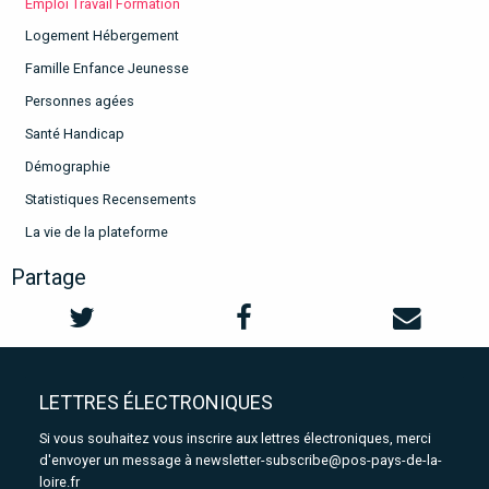
Emploi Travail Formation
Logement Hébergement
Famille Enfance Jeunesse
Personnes agées
Santé Handicap
Démographie
Statistiques Recensements
La vie de la plateforme
Partage
LETTRES ÉLECTRONIQUES
Si vous souhaitez vous inscrire aux lettres électroniques, merci
d'envoyer un message à
newsletter-subscribe@pos-pays-de-la-
loire.fr