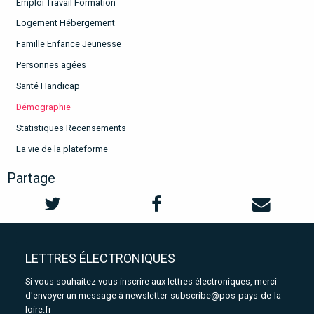
Emploi Travail Formation
Logement Hébergement
Famille Enfance Jeunesse
Personnes agées
Santé Handicap
Démographie
Statistiques Recensements
La vie de la plateforme
Partage
LETTRES ÉLECTRONIQUES
Si vous souhaitez vous inscrire aux lettres électroniques, merci
d'envoyer un message à
newsletter-subscribe@pos-pays-de-la-
loire.fr