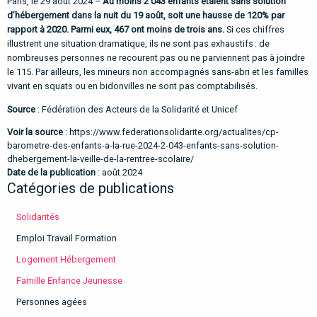
Paris, le 29 août 2024 –
Au moins 2 043 enfants étaient sans solution
d’hébergement dans la nuit du 19 août, soit une hausse de 120% par
rapport à 2020. Parmi eux, 467 ont moins de trois ans.
Si ces chiffres
illustrent une situation dramatique, ils ne sont pas exhaustifs : de
nombreuses personnes ne recourent pas ou ne parviennent pas à joindre
le 115
. Par ailleurs, les mineurs non accompagnés sans-abri et les familles
vivant en squats ou en bidonvilles ne sont pas comptabilisés.
Source
: Fédération des Acteurs de la Solidarité et Unicef
Voir la source
:
https://www.federationsolidarite.org/actualites/cp-
barometre-des-enfants-a-la-rue-2024-2-043-enfants-sans-solution-
dhebergement-la-veille-de-la-rentree-scolaire/
Date de la publication
: août 2024
Catégories de publications
Solidarités
Emploi Travail Formation
Logement Hébergement
Famille Enfance Jeunesse
Personnes agées