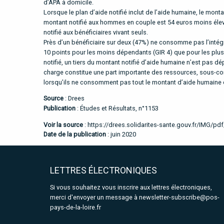
d’APA à domicile.
Lorsque le plan d’aide notifié inclut de l’aide humaine, le mon
montant notifié aux hommes en couple est 54 euros moins élevé 
notifié aux bénéficiaires vivant seuls.
Près d’un bénéficiaire sur deux (47%) ne consomme pas l’intégra
10 points pour les moins dépendants (GIR 4) que pour les plus
notifié, un tiers du montant notifié d’aide humaine n’est pas d
charge constitue une part importante des ressources, sous-c
lorsqu’ils ne consomment pas tout le montant d’aide humaine qui
Source
: Drees
Publication
: Études et Résultats, n°1153
Voir la source
:
https://drees.solidarites-sante.gouv.fr/IMG/pd
Date de la publication
: juin 2020
LETTRES ÉLECTRONIQUES
Si vous souhaitez vous inscrire aux lettres électroniques,
merci d'envoyer un message à
newsletter-subscribe@pos-
pays-de-la-loire.fr