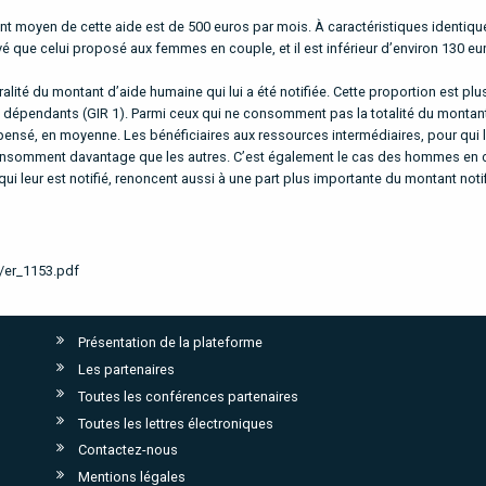
tant moyen de cette aide est de 500 euros par mois. À caractéristiques identique
que celui proposé aux femmes en couple, et il est inférieur d’environ 130 eur
lité du montant d’aide humaine qui lui a été notifiée. Cette proportion est plu
 dépendants (GIR 1). Parmi ceux qui ne consomment pas la totalité du montan
épensé, en moyenne. Les bénéficiaires aux ressources intermédiaires, pour qui l
onsomment davantage que les autres. C’est également le cas des hommes en c
 leur est notifié, renoncent aussi à une part plus importante du montant notif
f/er_1153.pdf
Présentation de la plateforme
Les partenaires
Toutes les conférences partenaires
Toutes les lettres électroniques
Contactez-nous
Mentions légales