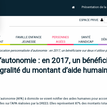
Présentation de la
ESPACE PRIVE :
T
FAMILLE ENFANCE
PERSONNES
SANTÉ
DÉM
NT
JEUNESSE
AGÉES
HANDICAP
location personnalisée d’autonomie : en 2017, un bénéficiaire sur deux n’utilise p
’autonomie : en 2017, un bénéfici
tégralité du montant d’aide humai
d’autonomie (APA) à domicile se voient notifier des aides humaines pour accom
lles sur l’APA réalisées par la DREES. Elles représentent 87% des montants tota