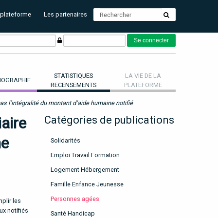
 plateforme
Les partenaires
STATISTIQUES
LA VIE DE LA
OGRAPHIE
RECENSEMENTS
PLATEFORME
as l’intégralité du montant d’aide humaine notifié
aire
Catégories de publications
ne
Solidarités
Emploi Travail Formation
Logement Hébergement
Famille Enfance Jeunesse
Personnes agées
plir les
ux notifiés
Santé Handicap