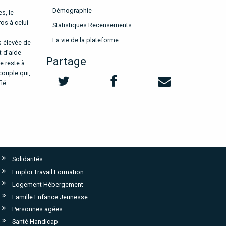
Démographie
s, le
os à celui
Statistiques Recensements
La vie de la plateforme
s élevée de
t d’aide
Partage
e reste à
ouple qui,
ié.
Solidarités
Emploi Travail Formation
Logement Hébergement
Famille Enfance Jeunesse
Personnes agées
Santé Handicap